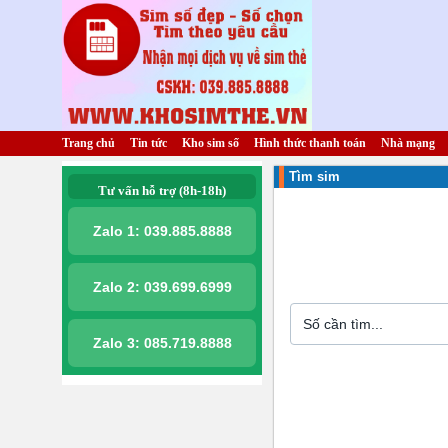
Trang chủ
Tin tức
Kho sim số
Hình thức thanh toán
Nhà mạng
Tìm sim
Tư vấn hỗ trợ (8h-18h)
Zalo 1:
039.885.8888
Zalo 2:
039.699.6999
Zalo 3:
085.719.8888