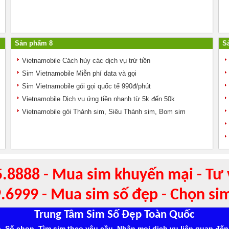
Sản phẩm 8
S
Vietnamobile Cách hủy các dịch vụ trừ tiền
Sim Vietnamobile Miễn phí data và gọi
Sim Vietnamobile gói gọi quốc tế 990đ/phút
Vietnamobile Dịch vụ ứng tiền nhanh từ 5k đến 50k
Vietnamobile gói Thánh sim, Siêu Thánh sim, Bom sim
5.8888 - Mua sim khuyến mại - Tư 
9.6999 - Mua sim số đẹp - Chọn si
Trung Tâm Sim Số Đẹp Toàn Quốc
, Số chọn, Tìm sim theo yêu cầu, Nhận mọi dịch vụ liên quan đến 