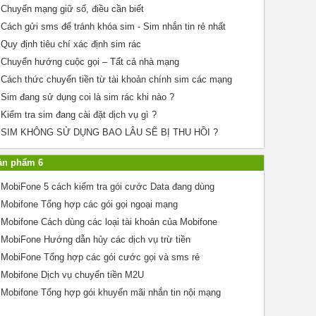
Chuyển mạng giữ số, điều cần biết
Cách gửi sms để tránh khóa sim - Sim nhắn tin rẻ nhất
Quy định tiêu chí xác định sim rác
Chuyển hướng cuộc gọi – Tất cả nhà mạng
Cách thức chuyển tiền từ tài khoản chính sim các mạng
Sim đang sử dụng coi là sim rác khi nào ?
Kiểm tra sim đang cài đặt dịch vụ gì ?
SIM KHÔNG SỬ DỤNG BAO LÂU SẼ BỊ THU HỒI ?
ản phẩm 6
MobiFone 5 cách kiểm tra gói cước Data đang dùng
Mobifone Tổng hợp các gói gọi ngoại mạng
Mobifone Cách dùng các loại tài khoản của Mobifone
MobiFone Hướng dẫn hủy các dịch vụ trừ tiền
MobiFone Tổng hợp các gói cước gọi và sms rẻ
Mobifone Dịch vụ chuyển tiền M2U
Mobifone Tổng hợp gói khuyến mãi nhắn tin nội mạng