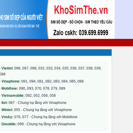
-
Viettel:
096, 097, 098, 032, 033, 034, 035, 036, 037, 038, 039,
086
-
Vinaphone:
091, 094, 081, 082, 083, 084, 085, 088
-
Mobifone:
090, 093, 070, 078, 079, 089
-
Vietnamobile:
092, 052, 056, 058
-
Itel:
087 - Chung hạ tầng với Vinaphone
-
Wintel:
055 - Chung hạ tầng với Vinaphone
-
Vnsky:
076, 077 - Chung hạ tầng với Mobifone
-
Gmobile:
099 - Chung hạ tầng với Vinaphone