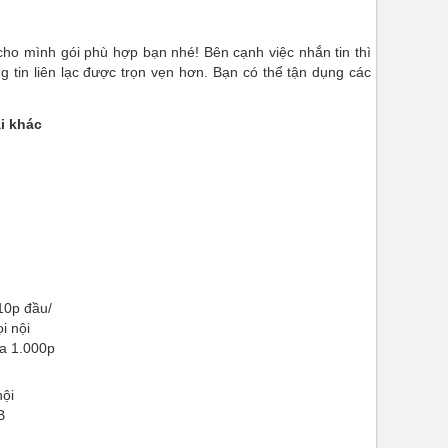
cho mình gói phù hợp bạn nhé! Bên cạnh việc nhắn tin thì
g tin liên lạc được trọn vẹn hơn. Bạn có thể tận dụng các
i khác
10p đầu/
i nội
đa 1.000p
nội
B