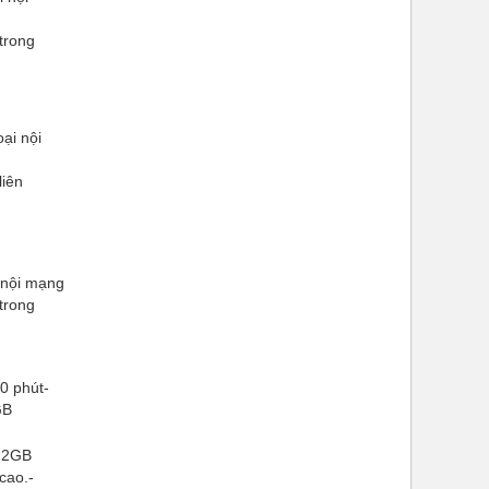
 trong
ại nội
liên
 nội mạng
 trong
0 phút-
GB
 2GB
cao.-