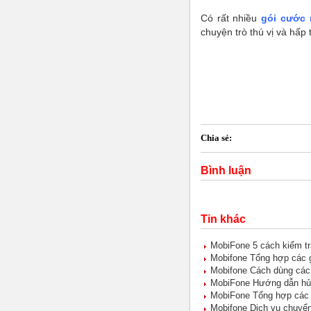
Có rất nhiều
gói cước 
chuyện trò thú vị và hấp t
Chia sẻ:
Bình luận
Tin khác
MobiFone 5 cách kiểm t
Mobifone Tổng hợp các g
Mobifone Cách dùng các 
MobiFone Hướng dẫn hủy 
MobiFone Tổng hợp các 
Mobifone Dịch vụ chuyể