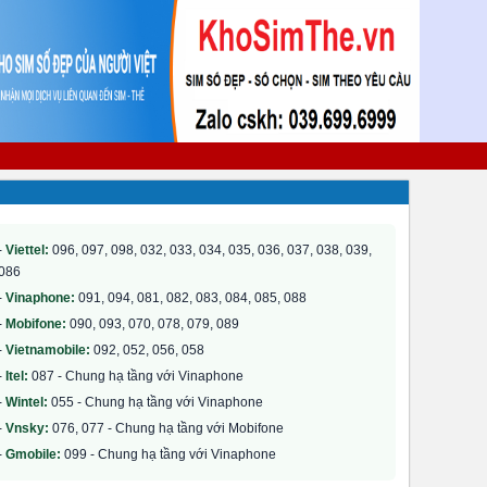
-
Viettel:
096, 097, 098, 032, 033, 034, 035, 036, 037, 038, 039,
086
-
Vinaphone:
091, 094, 081, 082, 083, 084, 085, 088
-
Mobifone:
090, 093, 070, 078, 079, 089
-
Vietnamobile:
092, 052, 056, 058
-
Itel:
087 - Chung hạ tầng với Vinaphone
-
Wintel:
055 - Chung hạ tầng với Vinaphone
-
Vnsky:
076, 077 - Chung hạ tầng với Mobifone
-
Gmobile:
099 - Chung hạ tầng với Vinaphone