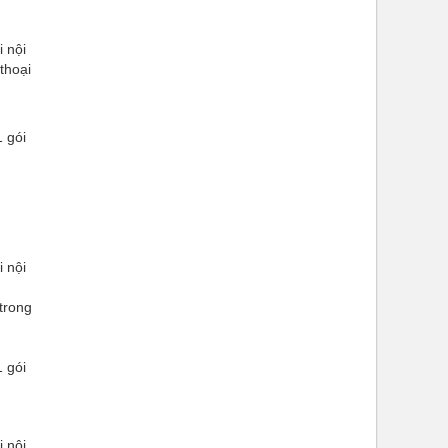
i nội
thoại
1 gói
i nội
 trong
1 gói
i nội