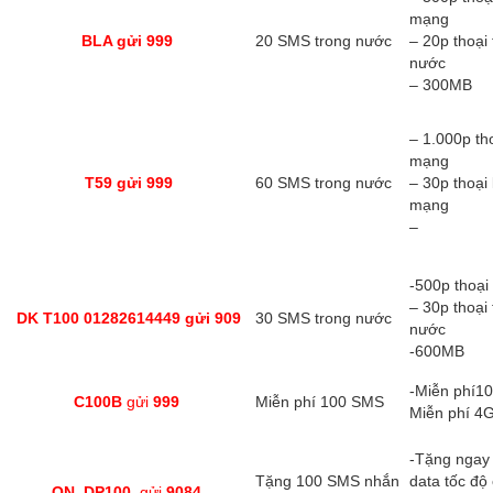
mạng
BLA gửi 999
20 SMS trong nước
– 20p thoại
nước
– 300MB
– 1.000p tho
mạng
T59 gửi 999
60 SMS trong nước
– 30p thoại 
mạng
–
-500p thoại
– 30p thoại
DK T100 01282614449 gửi 909
30 SMS trong nước
nước
-600MB
-Miễn phí10
C100B
gửi
999
Miễn phí 100 SMS
Miễn phí 4
-Tặng ngay
Tặng 100 SMS nhắn
data tốc độ 
ON DP100
gửi
9084