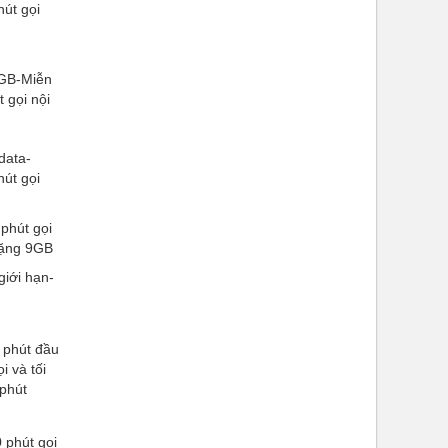
út gọi
4GB-Miễn
 gọi nội
data-
út gọi
phút gọi
ặng 9GB
giới hạn-
 phút đầu
i và tối
 phút
 phút gọi