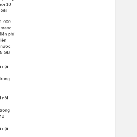
ưới 10
2GB
 1.000
i mạng
iễn phí
liên
 nước.
,5 GB
i nội
 trong
i nội
 trong
MB
i nội