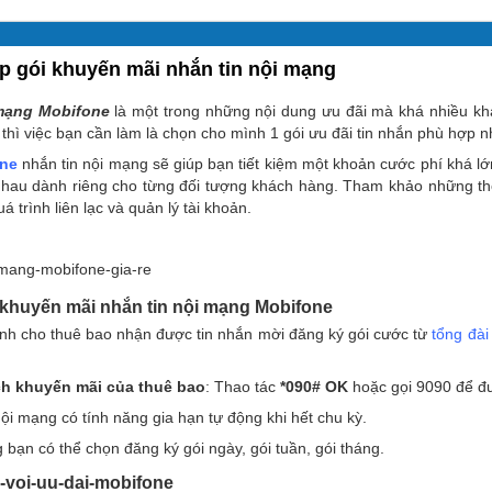
 gói khuyến mãi nhắn tin nội mạng
 mạng Mobifone
là một trong những nội dung ưu đãi mà khá nhiều kh
thì việc bạn cần làm là chọn cho mình 1 gói ưu đãi tin nhắn phù hợp n
one
nhắn tin nội mạng sẽ giúp bạn tiết kiệm một khoản cước phí khá lớn
nhau dành riêng cho từng đối tượng khách hàng. Tham khảo những thô
á trình liên lạc và quản lý tài khoản.
i khuyến mãi nhắn tin nội mạng Mobifone
nh cho thuê bao nhận được tin nhắn mời đăng ký gói cước từ
tổng đài
ch khuyến mãi của thuê bao
: Thao tác
*090# OK
hoặc gọi 9090 để đư
ội mạng có tính năng gia hạn tự động khi hết chu kỳ.
bạn có thể chọn đăng ký gói ngày, gói tuần, gói tháng.