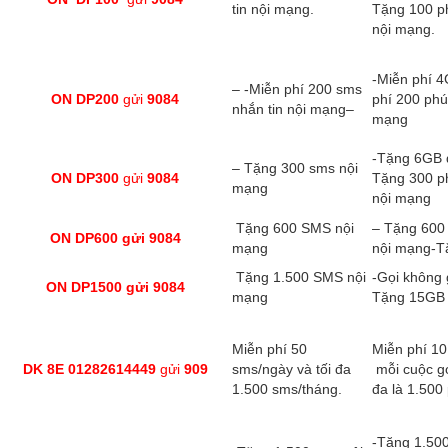
tin nội mạng.
Tặng 100 ph
nội mạng.
-Miễn phí 
– -Miễn phí 200 sms
ON DP200
gửi
9084
phí 200 phút
nhắn tin nội mạng–
mạng
-Tặng 6GB 
– Tặng 300 sms nội
ON DP300
gửi
9084
Tặng 300 ph
mạng
nội mạng
Tặng 600 SMS nội
– Tặng 600 
ON DP600 gửi 9084
mạng
nội mạng-T
Tặng 1.500 SMS nội
-Gọi không 
ON DP1500 gửi 9084
mạng
Tặng 15GB
Miễn phí 50
Miễn phí 10
DK 8E 01282614449
gửi
909
sms/ngày và tối đa
mỗi cuộc gọ
1.500 sms/tháng.
đa là 1.500
-Tặng 1.500