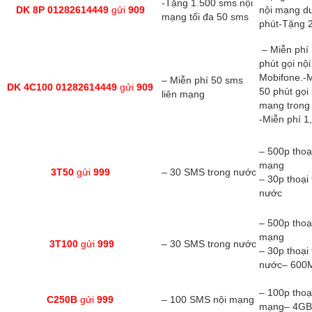
-Tặng 1.500 sms nội
DK 8P 01282614449
gửi
909
nội mạng d
mạng tối đa 50 sms
phút-Tặng 
– Miễn phí
phút gọi nộ
Mobifone.-M
– Miễn phí 50 sms
DK 4C100 01282614449
gửi
909
50 phút gọi 
liên mạng
mạng trong
-Miễn phí 1
– 500p thoạ
mạng
3T50
gửi
999
– 30 SMS trong nước
– 30p thoại
nước
– 500p thoạ
mạng
3T100
gửi
999
– 30 SMS trong nước
– 30p thoại
nước– 600
– 100p thoạ
C250B
gửi
999
– 100 SMS nội mạng
mạng– 4GB