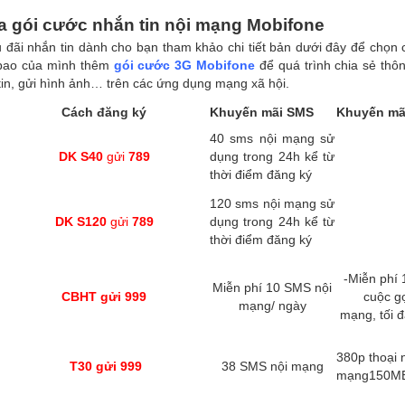
của gói cước nhắn tin nội mạng Mobifone
u đãi nhắn tin dành cho bạn tham khảo chi tiết bản dưới đây để chọn 
 bao của mình thêm
gói cước 3G Mobifone
để quá trình chia sẻ thôn
tin, gửi hình ảnh… trên các ứng dụng mạng xã hội.
Cách đăng ký
Khuyến mãi SMS
Khuyến mã
40 sms nội mạng sử
DK S40
gửi
789
dụng trong 24h kể từ
thời điểm đăng ký
120 sms nội mạng sử
DK S120
gửi
789
dụng trong 24h kể từ
thời điểm đăng ký
-Miễn phí 
Miễn phí 10 SMS nội
CBHT gửi 999
cuộc gọ
mạng/ ngày
mạng, tối 
380p thoại 
T30 gửi 999
38 SMS nội mạng
mạng150M