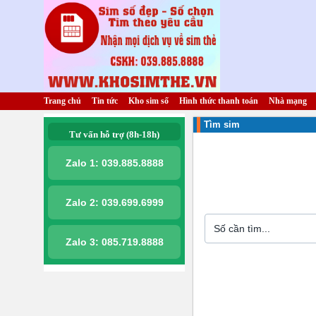
Trang chủ
Tin tức
Kho sim số
Hình thức thanh toán
Nhà mạng
Tìm sim
Tư vấn hỗ trợ (8h-18h)
Zalo 1:
039.885.8888
Zalo 2:
039.699.6999
Zalo 3:
085.719.8888