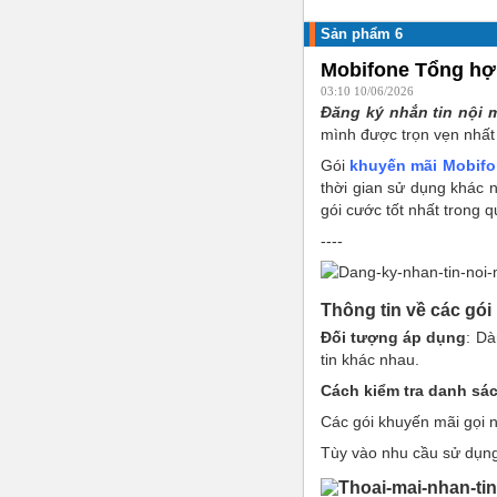
Sản phẩm 6
Mobifone Tổng hợp
03:10 10/06/2026
Đăng ký nhắn tin nội
mình được trọn vẹn nhất 
Gói
khuyến mãi Mobif
thời gian sử dụng khác 
gói cước tốt nhất trong qu
----
Thông tin về các gó
Đối tượng áp dụng
: Dà
tin khác nhau.
Cách kiểm tra danh sá
Các gói khuyến mãi gọi n
Tùy vào nhu cầu sử dụng 