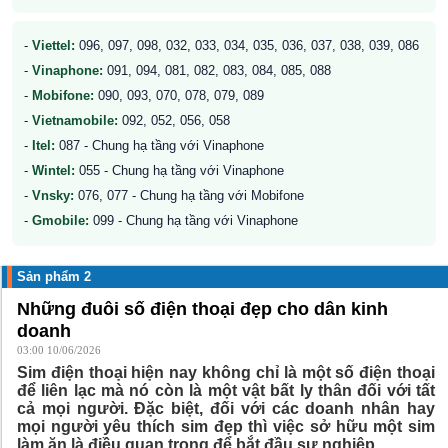
-
Viettel:
096, 097, 098, 032, 033, 034, 035, 036, 037, 038, 039, 086
-
Vinaphone:
091, 094, 081, 082, 083, 084, 085, 088
-
Mobifone:
090, 093, 070, 078, 079, 089
-
Vietnamobile:
092, 052, 056, 058
-
Itel:
087 - Chung hạ tầng với Vinaphone
-
Wintel:
055 - Chung hạ tầng với Vinaphone
-
Vnsky:
076, 077 - Chung hạ tầng với Mobifone
-
Gmobile:
099 - Chung hạ tầng với Vinaphone
Sản phẩm 2
Những đuôi số điện thoại đẹp cho dân kinh
doanh
03:00 10/06/2026
Sim điện thoại hiện nay không chỉ là một số điện thoại
để liên lạc mà nó còn là một vật bất ly thân đối với tất
cả mọi người. Đặc biệt, đối với các doanh nhân hay
mọi người yêu thích sim đẹp thì việc sở hữu một sim
làm ăn là điều quan trọng để bắt đầu sự nghiệp.