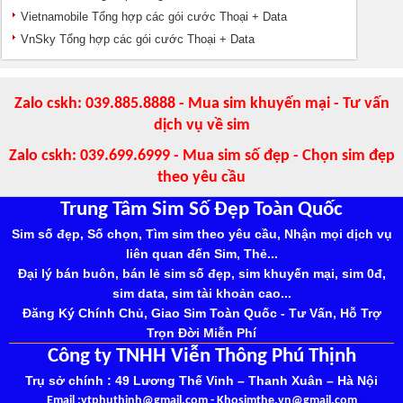
Vietnamobile Tổng hợp các gói cước Thoại + Data
VnSky Tổng hợp các gói cước Thoại + Data
Zalo cskh: 039.885.8888 - Mua sim khuyến mại - Tư vấn
dịch vụ về sim
Zalo cskh: 039.699.6999 - Mua sim số đẹp - Chọn sim đẹp
theo yêu cầu
Trung Tâm Sim Số Đẹp Toàn Quốc
Sim số đẹp, Số chọn, Tìm sim theo yêu cầu, Nhận mọi dịch vụ
liên quan đến Sim, Thẻ...
Đại lý bán buôn, bán lẻ sim số đẹp, sim khuyến mại, sim 0đ,
sim data, sim tài khoản cao...
Đăng Ký Chính Chủ, Giao Sim Toàn Quốc - Tư Vấn, Hỗ Trợ
Trọn Đời Miễn Phí
Công ty TNHH Viễn Thông Phú Thịnh
Trụ sở chính : 49 Lương Thế Vinh – Thanh Xuân – Hà Nội
Email :
vtphuthinh@gmail.com
-
Khosimthe.vn@gmail.com