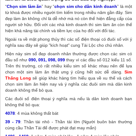
“
Chọn sim làm ăn
” hay “
chọn sim cho dân kinh doanh
” là một
từ khoá được nhiều người tìm kiếm trong nhiều năm gần đây. Sim
đẹp làm ăn không chỉ là dễ nhớ mà nó còn thể hiện đẳng cấp của
người sở hữu. Đối với các nhà kinh doanh thì sim làm ăn còn thể
hiện khả năng tài chính và tiềm lực của họ đối với đối tác.
Ngoài ra về mặt phong thủy thì các số điện thoại có đuôi số với ý
nghĩa sau đây sẽ giúp "kích hoạt" cung Tài Lộc cho chủ nhân.
Hiện này sim số đẹp doanh nhân thường được chọn các sim có
đầu số như
090, 091, 098, 099
thay vì các đầu số 012 kiểu 11 số.
Trên thị trường, có rất nhiều kiểu sim số khác nhau nên để lựa
chọn một sim làm ăn thật ưng ý cũng hết sức dễ dàng.
Sim
Thăng Long
sẽ giúp khác hàng tìm hiểu qua về xu thế và cách
chọn sim làm ăn hiện nay và ý nghĩa các đuôi sim mà dân kinh
doanh không thể bỏ qua.
Các đuôi số điện thoại ý nghĩa mà nếu là dân kinh doanh bạn
không thể bỏ qua:
4078
: 4 mùa không thất bát
39 - 79
: Thần tài nhỏ - Thần tài lớn (Người buôn bán thường
cúng cầu Thần Tài để được phát đạt may mắn)