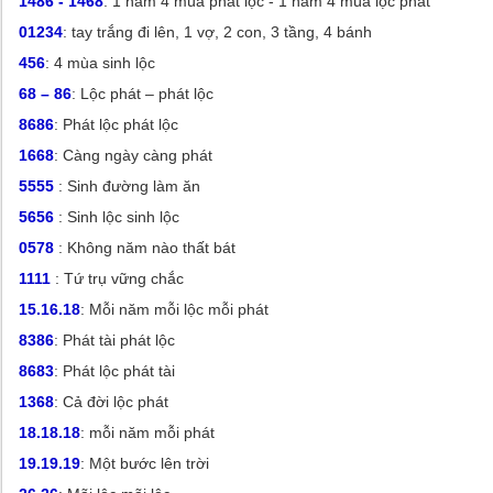
1486 - 1468
: 1 năm 4 mùa phát lộc - 1 năm 4 mùa lộc phát
01234
: tay trắng đi lên, 1 vợ, 2 con, 3 tầng, 4 bánh
456
: 4 mùa sinh lộc
68 – 86
: Lộc phát – phát lộc
8686
: Phát lộc phát lộc
1668
: Càng ngày càng phát
5555
: Sinh đường làm ăn
5656
: Sinh lộc sinh lộc
0578
: Không năm nào thất bát
1111
: Tứ trụ vững chắc
15.16.18
: Mỗi năm mỗi lộc mỗi phát
8386
: Phát tài phát lộc
8683
: Phát lộc phát tài
1368
: Cả đời lộc phát
18.18.18
: mỗi năm mỗi phát
19.19.19
: Một bước lên trời