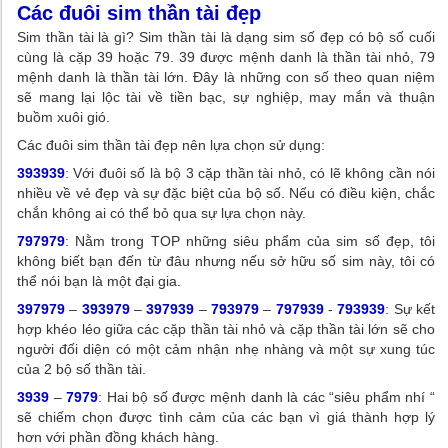
Các đuôi sim thần tài đẹp
Sim thần tài là gì? Sim thần tài là dạng sim số đẹp có bộ số cuối
cùng là cặp 39 hoặc 79. 39 được mệnh danh là thần tài nhỏ, 79
mệnh danh là thần tài lớn. Đây là những con số theo quan niệm
sẽ mang lại lộc tài về tiền bạc, sự nghiệp, may mắn và thuận
buồm xuôi gió.
Các đuôi sim thần tài đẹp nên lựa chọn sử dụng:
393939
: Với đuôi số là bộ 3 cặp thần tài nhỏ, có lẽ không cần nói
nhiều về vẻ đẹp và sự đặc biệt của bộ số. Nếu có điều kiện, chắc
chắn không ai có thể bỏ qua sự lựa chọn này.
797979
: Nằm trong TOP những siêu phẩm của sim số đẹp, tôi
không biết bạn đến từ đâu nhưng nếu sở hữu số sim này, tôi có
thể nói bạn là một đại gia.
397979
–
393979
–
397939
–
793979
–
797939
-
793939
: Sự kết
hợp khéo léo giữa các cặp thần tài nhỏ và cặp thần tài lớn sẽ cho
người đối diện có một cảm nhận nhẹ nhàng và một sự xung túc
của 2 bộ số thần tài.
3939
–
7979
: Hai bộ số được mệnh danh là các “siêu phẩm nhí “
sẽ chiếm chọn được tình cảm của các bạn vì giá thành hợp lý
hơn với phần đồng khách hàng.