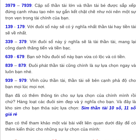
3979
–
7939
: Cặp số thần tài lớn và thần tài bé được sắp xếp
đứng cạnh nhau tạo nên sự gắn kết chặt chẽ như nói nên một sự
trọn vẹn trong tài chính của bạn.
139
-
179
: Với đuôi số này sẽ có ý nghĩa nhất thần tài hay tiền tài
sẽ về nhất.
339
–
379
: Với đuôi số này ý nghĩa sẽ là tài thần tài, mang lại
công danh thăng tiến và tiền bạc.
639
-
679
: Bạn sở hữu đuôi số này bạn vừa có lộc và có tiền.
839
–
879
: Đuôi phát thần tài cũng chính là sự lựa chọn ngay và
luôn bạn nhé.
939
–
979
: Vĩnh cửu thần tài, thần tài sẽ bên cạnh phả độ cho
bạn mọi lúc mọi nơi.
Bạn đã có thêm thông tin cho sự lựa chọn của chính mình rồi
chứ? Hàng loạt các đuôi sim đẹp và ý nghĩa cho bạn. Và đây là
kho sim cho bạn thỏa sức lựa chọn:
Sim thần tài 10 số, 11 số
giá rẻ
Bạn có thể tham khảo một vài bài viết liên quan dưới đây để có
thêm kiến thức cho những sự lự chọn của mình: