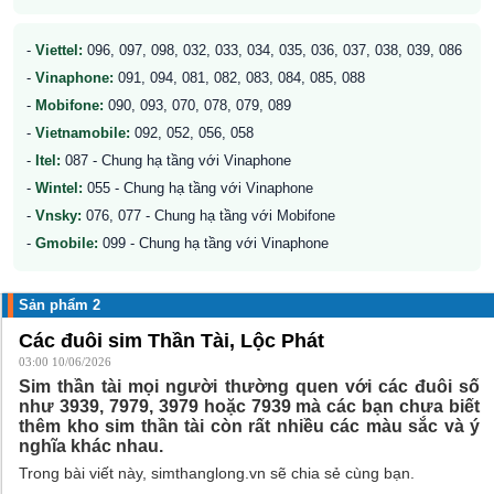
-
Viettel:
096, 097, 098, 032, 033, 034, 035, 036, 037, 038, 039, 086
-
Vinaphone:
091, 094, 081, 082, 083, 084, 085, 088
-
Mobifone:
090, 093, 070, 078, 079, 089
-
Vietnamobile:
092, 052, 056, 058
-
Itel:
087 - Chung hạ tầng với Vinaphone
-
Wintel:
055 - Chung hạ tầng với Vinaphone
-
Vnsky:
076, 077 - Chung hạ tầng với Mobifone
-
Gmobile:
099 - Chung hạ tầng với Vinaphone
Sản phẩm 2
Các đuôi sim Thần Tài, Lộc Phát
03:00 10/06/2026
Sim thần tài mọi người thường quen với các đuôi số
như 3939, 7979, 3979 hoặc 7939 mà các bạn chưa biết
thêm kho sim thần tài còn rất nhiều các màu sắc và ý
nghĩa khác nhau.
Trong bài viết này, simthanglong.vn sẽ chia sẻ cùng bạn.