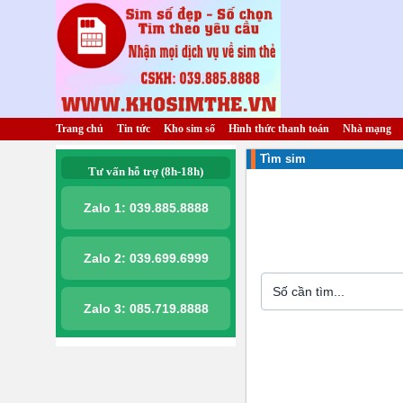
Trang chủ
Tin tức
Kho sim số
Hình thức thanh toán
Nhà mạng
Tìm sim
Tư vấn hỗ trợ (8h-18h)
Zalo 1:
039.885.8888
Zalo 2:
039.699.6999
Zalo 3:
085.719.8888