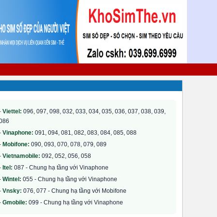
-
Viettel:
096, 097, 098, 032, 033, 034, 035, 036, 037, 038, 039,
086
-
Vinaphone:
091, 094, 081, 082, 083, 084, 085, 088
-
Mobifone:
090, 093, 070, 078, 079, 089
-
Vietnamobile:
092, 052, 056, 058
-
Itel:
087 - Chung hạ tầng với Vinaphone
-
Wintel:
055 - Chung hạ tầng với Vinaphone
-
Vnsky:
076, 077 - Chung hạ tầng với Mobifone
-
Gmobile:
099 - Chung hạ tầng với Vinaphone