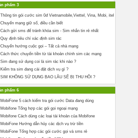
ản phẩm 3
Thông tin gói cước sim 0đ Vietnamobile,Viettel, Vina, Mobi, itel
Chuyển mạng giữ số, điều cần biết
Cách gửi sms để tránh khóa sim - Sim nhắn tin rẻ nhất
Quy định tiêu chí xác định sim rác
Chuyển hướng cuộc gọi – Tất cả nhà mạng
Cách thức chuyển tiền từ tài khoản chính sim các mạng
Sim đang sử dụng coi là sim rác khi nào ?
Kiểm tra sim đang cài đặt dịch vụ gì ?
SIM KHÔNG SỬ DỤNG BAO LÂU SẼ BỊ THU HỒI ?
ản phẩm 6
MobiFone 5 cách kiểm tra gói cước Data đang dùng
Mobifone Tổng hợp các gói gọi ngoại mạng
Mobifone Cách dùng các loại tài khoản của Mobifone
MobiFone Hướng dẫn hủy các dịch vụ trừ tiền
MobiFone Tổng hợp các gói cước gọi và sms rẻ