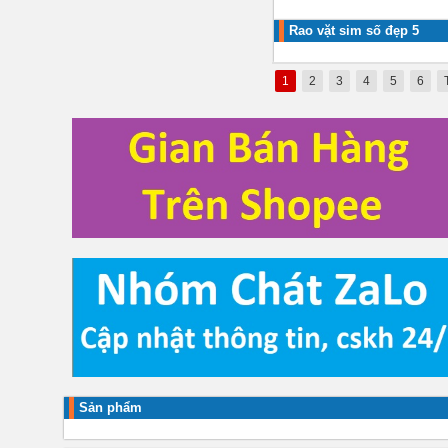
Rao vặt sim số đẹp 5
1
2
3
4
5
6
Sản phẩm