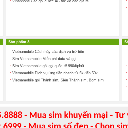
Vinaphone Các gói cước 4G tốc độ cao giá rẻ
Sản phẩm 8
S
Vietnamobile Cách hủy các dịch vụ trừ tiền
Sim Vietnamobile Miễn phí data và gọi
Sim Vietnamobile gói gọi quốc tế 990đ/phút
Vietnamobile Dịch vụ ứng tiền nhanh từ 5k đến 50k
Vietnamobile gói Thánh sim, Siêu Thánh sim, Bom sim
5.8888 - Mua sim khuyến mại - Tư 
9.6999 - Mua sim số đẹp - Chọn si