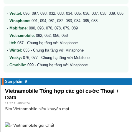
-
Viettel:
096, 097, 098, 032, 033, 034, 035, 036, 037, 038, 039, 086
-
Vinaphone:
091, 094, 081, 082, 083, 084, 085, 088
-
Mobifone:
090, 093, 070, 078, 079, 089
-
Vietnamobile:
092, 052, 056, 058
-
Itel:
087 - Chung hạ tầng với Vinaphone
-
Wintel:
055 - Chung hạ tầng với Vinaphone
-
Vnsky:
076, 077 - Chung hạ tầng với Mobifone
-
Gmobile:
099 - Chung hạ tầng với Vinaphone
Sản phẩm 9
Vietnamobile Tổng hợp các gói cước Thoại +
Data
11:22 15/08/2024
Sim Vietnamobile siêu khuyến mại
Vietnamobile gói Chất