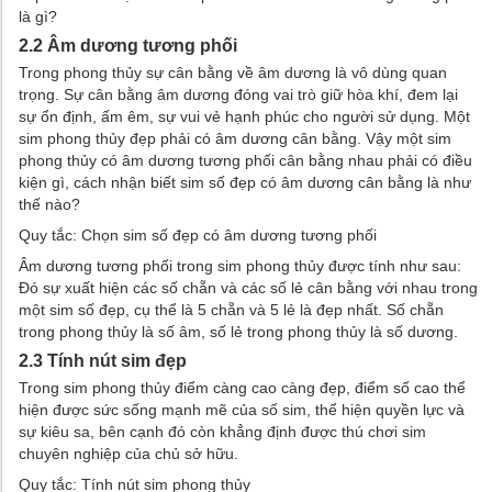
là gì?
2.2 Âm dương tương phối
Trong phong thủy sự cân bằng về âm dương là vô dùng quan
trọng. Sự cân bằng âm dương đóng vai trò giữ hòa khí, đem lại
sự ổn định, ấm êm, sự vui vẻ hạnh phúc cho người sử dụng. Một
sim phong thủy đẹp phải có âm dương cân bằng. Vậy một sim
phong thủy có âm dương tương phối cân bằng nhau phải có điều
kiện gì, cách nhận biết sim số đẹp có âm dương cân bằng là như
thế nào?
Quy tắc: Chọn sim số đẹp có âm dương tương phối
Âm dương tương phối trong sim phong thủy được tính như sau:
Đó sự xuất hiện các số chẵn và các số lẻ cân bằng với nhau trong
một sim số đẹp, cụ thể là 5 chẵn và 5 lẻ là đẹp nhất. Số chẵn
trong phong thủy là số âm, số lẻ trong phong thủy là số dương.
2.3 Tính nút sim đẹp
Trong sim phong thủy điểm càng cao càng đẹp, điểm số cao thể
hiện được sức sống mạnh mẽ của số sim, thể hiện quyền lực và
sự kiêu sa, bên cạnh đó còn khẳng định được thú chơi sim
chuyên nghiệp của chủ sở hữu.
Quy tắc: Tính nút sim phong thủy