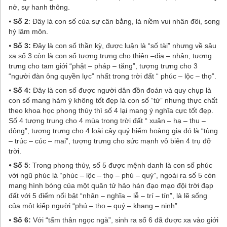
nở, sự hanh thông.
⦁
Số 2
: Đây là con số của sự cân bằng, là niềm vui nhân đôi, song
hỷ lâm môn.
⦁
Số 3:
Đây là con số thần kỳ, được luận là “số tài” nhưng về sâu
xa số 3 còn là con số tượng trưng cho thiên –địa – nhân, tương
trưng cho tam giới “phật – pháp – tăng”, tượng trưng cho 3
“người đàn ông quyền lực” nhất trong trời đất “ phúc – lộc – thọ”.
⦁
Số 4:
Đây là con số được người dân đồn đoán và quy chụp là
con số mang hàm ý không tốt đẹp là con số “tử” nhưng thực chất
theo khoa học phong thủy thì số 4 lại mang ý nghĩa cực tốt đẹp.
Số 4 tượng trung cho 4 mùa trong trời đất “ xuân – hạ – thu –
đông”, tượng trưng cho 4 loài cây quý hiếm hoàng gia đó là “tùng
– trúc – cúc – mai”, tượng trưng cho sức mạnh vô biên 4 trụ đỡ
trời.
⦁ Số 5
: Trong phong thủy, số 5 được mệnh danh là con số phúc
với ngũ phúc là “phúc – lộc – thọ – phú – quý”, ngoài ra số 5 còn
mang hình bóng của một quân tử hảo hán đạo mạo đội trời đạp
đất với 5 điểm nổi bật “nhân – nghĩa – lễ – trí – tín”, là lẽ sống
của một kiếp người “phú – thọ – quý – khang – ninh”.
⦁
Số 6:
Với “tấm thân ngọc ngà”, sinh ra số 6 đã được xa vào giới