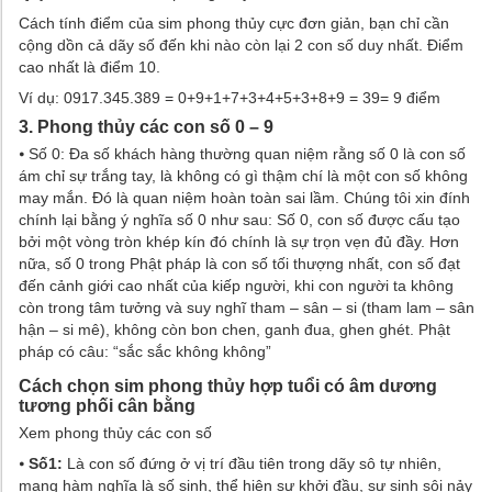
Cách tính điểm của sim phong thủy cực đơn giản, bạn chỉ cần
cộng dồn cả dãy số đến khi nào còn lại 2 con số duy nhất. Điểm
cao nhất là điểm 10.
Ví dụ: 0917.345.389 = 0+9+1+7+3+4+5+3+8+9 = 39= 9 điểm
3. Phong thủy các con số 0 – 9
⦁ Số 0: Đa số khách hàng thường quan niệm rằng số 0 là con số
ám chỉ sự trắng tay, là không có gì thậm chí là một con số không
may mắn. Đó là quan niệm hoàn toàn sai lầm. Chúng tôi xin đính
chính lại bằng ý nghĩa số 0 như sau: Số 0, con số được cấu tạo
bởi một vòng tròn khép kín đó chính là sự trọn vẹn đủ đầy. Hơn
nữa, số 0 trong Phật pháp là con số tối thượng nhất, con số đạt
đến cảnh giới cao nhất của kiếp người, khi con người ta không
còn trong tâm tưởng và suy nghĩ tham – sân – si (tham lam – sân
hận – si mê), không còn bon chen, ganh đua, ghen ghét. Phật
pháp có câu: “sắc sắc không không”
Cách chọn sim phong thủy hợp tuổi có âm dương
tương phối cân bằng
Xem phong thủy các con số
⦁
Số1:
Là con số đứng ở vị trí đầu tiên trong dãy sô tự nhiên,
mang hàm nghĩa là số sinh, thể hiện sự khởi đầu, sự sinh sôi nảy