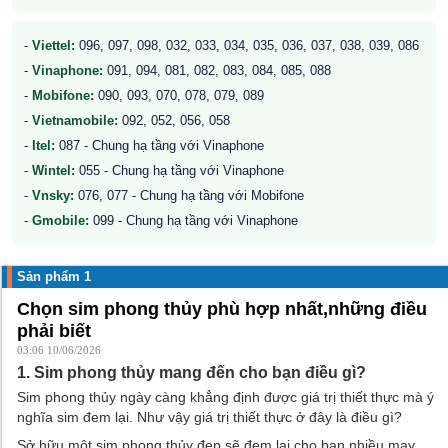
-
Viettel:
096, 097, 098, 032, 033, 034, 035, 036, 037, 038, 039, 086
-
Vinaphone:
091, 094, 081, 082, 083, 084, 085, 088
-
Mobifone:
090, 093, 070, 078, 079, 089
-
Vietnamobile:
092, 052, 056, 058
-
Itel:
087 - Chung hạ tầng với Vinaphone
-
Wintel:
055 - Chung hạ tầng với Vinaphone
-
Vnsky:
076, 077 - Chung hạ tầng với Mobifone
-
Gmobile:
099 - Chung hạ tầng với Vinaphone
Sản phẩm 1
Chọn sim phong thủy phù hợp nhất,những điều
phải biết
03:06 10/06/2026
1. Sim phong thủy mang đến cho bạn điều gì?
Sim phong thủy ngày càng khẳng định được giá trị thiết thực mà ý
nghĩa sim đem lại. Như vậy giá trị thiết thực ở đây là điều gì?
Sở hữu một sim phong thủy đẹp sẽ đem lại cho bạn nhiều may