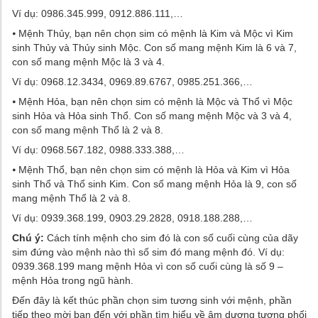
Ví dụ: 0986.345.999, 0912.886.111,…
⦁ Mệnh Thủy, bạn nên chọn sim có mệnh là Kim và Mộc vì Kim
sinh Thủy và Thủy sinh Mộc. Con số mang mệnh Kim là 6 và 7,
con số mang mệnh Mộc là 3 và 4.
Ví dụ: 0968.12.3434, 0969.89.6767, 0985.251.366,…
⦁ Mệnh Hỏa, bạn nên chọn sim có mệnh là Mộc và Thổ vì Mộc
sinh Hỏa và Hỏa sinh Thổ. Con số mang mệnh Mộc và 3 và 4,
con số mang mệnh Thổ là 2 và 8.
Ví dụ: 0968.567.182, 0988.333.388,…
⦁ Mệnh Thổ, bạn nên chọn sim có mệnh là Hỏa và Kim vì Hỏa
sinh Thổ và Thổ sinh Kim. Con số mang mệnh Hỏa là 9, con số
mang mệnh Thổ là 2 và 8.
Ví dụ: 0939.368.199, 0903.29.2828, 0918.188.288,…
Chú ý:
Cách tính mệnh cho sim đó là con số cuối cùng của dãy
sim đứng vào mệnh nào thì số sim đó mang mệnh đó. Ví dụ:
0939.368.199 mang mệnh Hỏa vì con số cuối cùng là số 9 –
mệnh Hỏa trong ngũ hành.
Đến đây là kết thúc phần chọn sim tương sinh với mệnh, phần
tiếp theo mời bạn đến với phần tìm hiểu về âm dương tương phối