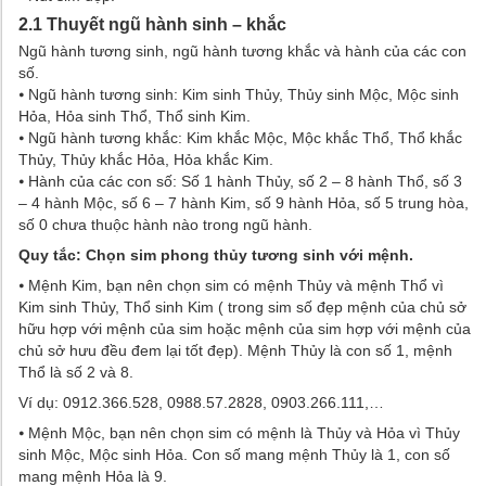
2.1 Thuyết ngũ hành sinh – khắc
Ngũ hành tương sinh, ngũ hành tương khắc và hành của các con
số.
⦁ Ngũ hành tương sinh: Kim sinh Thủy, Thủy sinh Mộc, Mộc sinh
Hỏa, Hỏa sinh Thổ, Thổ sinh Kim.
⦁ Ngũ hành tương khắc: Kim khắc Mộc, Mộc khắc Thổ, Thổ khắc
Thủy, Thủy khắc Hỏa, Hỏa khắc Kim.
⦁ Hành của các con số: Số 1 hành Thủy, số 2 – 8 hành Thổ, số 3
– 4 hành Mộc, số 6 – 7 hành Kim, số 9 hành Hỏa, số 5 trung hòa,
số 0 chưa thuộc hành nào trong ngũ hành.
Quy tắc: Chọn sim phong thủy tương sinh với mệnh.
⦁ Mệnh Kim, bạn nên chọn sim có mệnh Thủy và mệnh Thổ vì
Kim sinh Thủy, Thổ sinh Kim ( trong sim số đẹp mệnh của chủ sở
hữu hợp với mệnh của sim hoặc mệnh của sim hợp với mệnh của
chủ sở hưu đều đem lại tốt đẹp). Mệnh Thủy là con số 1, mệnh
Thổ là số 2 và 8.
Ví dụ: 0912.366.528, 0988.57.2828, 0903.266.111,…
⦁ Mệnh Mộc, bạn nên chọn sim có mệnh là Thủy và Hỏa vì Thủy
sinh Mộc, Mộc sinh Hỏa. Con số mang mệnh Thủy là 1, con số
mang mệnh Hỏa là 9.