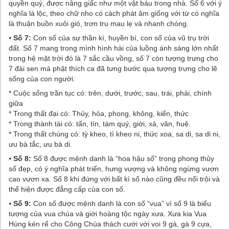
quyền quý, được nâng giấc như một vật báu trong nhà. Số 6 với ý
nghĩa là lộc, theo chữ nho có cách phát âm giống với từ có nghĩa
là thuận buồn xuôi gió, trơn tru mau lẹ và nhanh chóng.
⦁
Số 7:
Con số của sự thần kì, huyền bí, con số của vũ trụ trời
đất. Số 7 mang trong mình hình hài của luồng ánh sáng lớn nhất
trong hệ mặt trời đó là 7 sắc cầu vồng, số 7 còn tượng trưng cho
7 đài sen mà phật thích ca đã tưng bước qua tượng trưng cho lẽ
sống của con người:
* Cuộc sống trần tục có: trên, dưới, trước, sau, trái, phải, chính
giữa
* Trong thất đại có: Thủy, hỏa, phong, không, kiến, thức
* Trong thành tài có: tấn, tín, tám quý, giới, xả, văn, huệ.
* Trong thất chúng có: tỳ kheo, tì kheo ni, thức xoa, sa di, sa di ni,
ưu bà tắc, ưu bà di.
⦁
Số 8:
Số 8 được mệnh danh là “hoa hậu số” trong phong thủy
số đẹp, có ý nghĩa phát triển, hưng vượng và không ngừng vươn
cao vươn xa. Số 8 khi đứng với bất kì số nào cũng đều nổi trội và
thể hiện được đẳng cấp của con số.
⦁
Số 9:
Con số được mệnh danh là con số “vua” vì số 9 là biểu
tượng của vua chúa và giới hoàng tộc ngày xưa. Xưa kia Vua
Hùng kén rể cho Công Chúa thách cưới với voi 9 gà, gà 9 cựa,