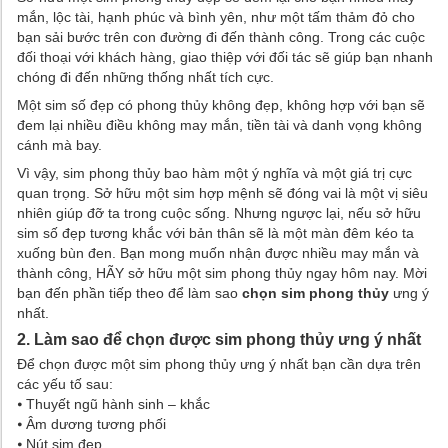
mắn, lộc tài, hạnh phúc và bình yên, như một tấm thảm đỏ cho
bạn sải bước trên con đường đi đến thành công. Trong các cuộc
đối thoại với khách hàng, giao thiệp với đối tác sẽ giúp bạn nhanh
chóng đi đến những thống nhất tích cực.
Một sim số đẹp có phong thủy không đẹp, không hợp với bạn sẽ
đem lại nhiều điều không may mắn, tiền tài và danh vọng không
cánh mà bay.
Vì vậy, sim phong thủy bao hàm một ý nghĩa và một giá trị cực
quan trọng. Sở hữu một sim hợp mệnh sẽ đóng vai là một vị siêu
nhiên giúp đỡ ta trong cuộc sống. Nhưng ngược lại, nếu sở hữu
sim số đẹp tương khắc với bản thân sẽ là một màn đêm kéo ta
xuống bùn đen. Bạn mong muốn nhận được nhiều may mắn và
thành công, HÃY sở hữu một sim phong thủy ngay hôm nay. Mời
bạn đến phần tiếp theo để làm sao
chọn sim phong thủy
ưng ý
nhất.
2. Làm sao để chọn được sim phong thủy ưng ý nhất
Để chọn được một sim phong thủy ưng ý nhất bạn cần dựa trên
các yếu tố sau:
⦁ Thuyết ngũ hành sinh – khắc
⦁ Âm dương tương phối
⦁ Nút sim đẹp.