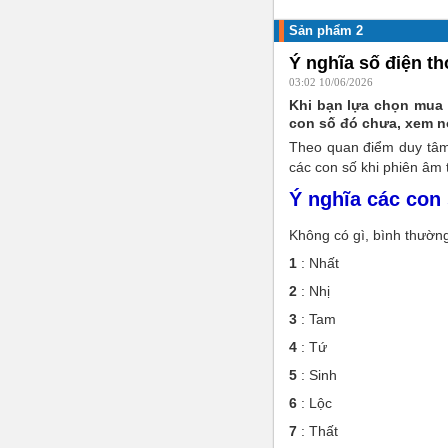
Sản phẩm 2
Ý nghĩa số điện th
03:02 10/06/2026
Khi bạn lựa chọn mua 
con số đó chưa, xem n
Theo quan điểm duy tâm,
các con số khi phiên âm 
Ý nghĩa các con 
Không có gì, bình thườn
1
: Nhất
2
: Nhị
3
: Tam
4
: Tứ
5
: Sinh
6
: Lộc
7
: Thất