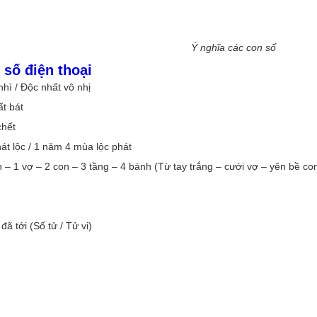
Ý nghĩa các con số
 số điện thoại
hì / Độc nhất vô nhị
t bát
chết
át lộc / 1 năm 4 mùa lộc phát
ên – 1 vợ – 2 con – 3 tầng – 4 bánh (Từ tay trắng – cưới vợ – yên bề co
ã tới (Số tử / Tử vi)