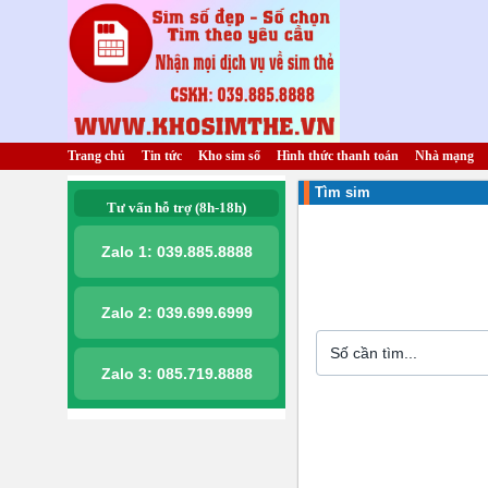
Trang chủ
Tin tức
Kho sim số
Hình thức thanh toán
Nhà mạng
Tìm sim
Tư vấn hỗ trợ (8h-18h)
Zalo 1:
039.885.8888
Zalo 2:
039.699.6999
Zalo 3:
085.719.8888