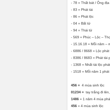
- 78 = Thất bát / Ông địa
- 83 = Phát tài
- 86 = Phát lộc
- 04 = Bất tử
- 94 = Thái tử
- 569 = Phúc – Lộc – Th
- 15.16.18 = Mỗi năm – m
- 6886 / 8668 = Lộc phát 
- 8386 / 8683 = Phát tài p
- 1368 = Nhất tài lộc phát
- 1518 = Mỗi năm 1 phát
456 =
4 mùa sinh lộc
01234 =
tay trắng đi lên
1486
= 1 năm 4 mùa phát
456
= 4 mùa sinh lộc