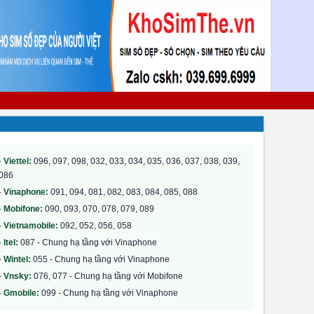
-
Viettel:
096, 097, 098, 032, 033, 034, 035, 036, 037, 038, 039,
086
-
Vinaphone:
091, 094, 081, 082, 083, 084, 085, 088
-
Mobifone:
090, 093, 070, 078, 079, 089
-
Vietnamobile:
092, 052, 056, 058
-
Itel:
087 - Chung hạ tầng với Vinaphone
-
Wintel:
055 - Chung hạ tầng với Vinaphone
-
Vnsky:
076, 077 - Chung hạ tầng với Mobifone
-
Gmobile:
099 - Chung hạ tầng với Vinaphone