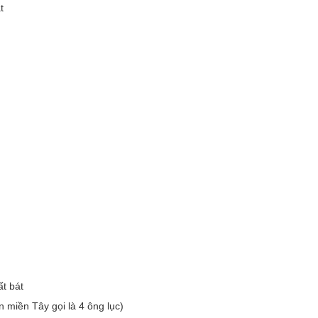
t
t bát
n miền Tây gọi là 4 ông lục)