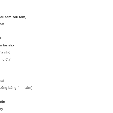
(sáu tấm sáu tấm)
hát
t
n tài nhỏ
địa nhỏ
ông địa)
hai
(sống bằng tình cảm)
n
bẩn
ày