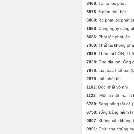
3468
: Tài tử lộc phát
6578
: 6 năm thất bát
6868
: lộc phát lộc phát 
1668
: Càng ngày càng p
8686
: Phát lộc phát lộc
7308
: Thất tài không phá
7939
: Thần tài LỚN, Thầ
7838
: Ông địa lớn, Ông 
7878
: thất bát, thất bát (
2879
: mãi phát tài
1102
: Độc nhất vô nhị
1122
: Một là một, hai là 
6789
: Sang bằng tất cả 
6758
: sống bằng niềm ti
0607
: Không xấu không 
9991
: Chửi cha chúng m