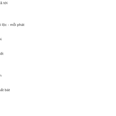
ã tới
 lộc - mỗi phát
i
ết
n
ất bát