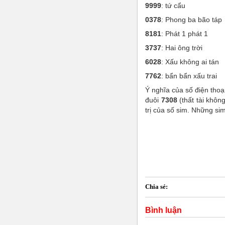
9999
: tứ cẩu
0378
: Phong ba bão táp
8181
: Phát 1 phát 1
3737
: Hai ông trời
6028
: Xấu không ai tán
7762
: bẩn bẩn xấu trai
Ý nghĩa của số điện tho
đuôi
7308
(thất tài khôn
trị của số sim. Những si
Chia sẻ:
Bình luận