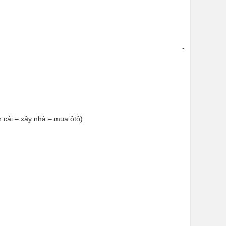
-
n cái – xây nhà – mua ôtô)