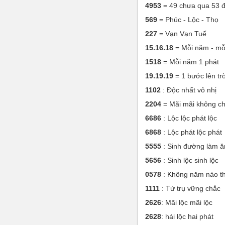
4953
= 49 chưa qua 53 đ
569
= Phúc - Lộc - Thọ
227
= Vạn Vạn Tuế
15.16.18
= Mỗi năm - mỗi
1518
= Mỗi năm 1 phát
19.19.19
= 1 bước lên trờ
1102
: Độc nhất vô nhị
2204
= Mãi mãi không ch
6686
: Lộc lộc phát lộc
6868
: Lộc phát lộc phát
5555
: Sinh đường làm ă
5656
: Sinh lộc sinh lộc
0578
: Không năm nào th
1111
: Tứ trụ vững chắc
2626
: Mãi lộc mãi lộc
2628
: hái lộc hai phát