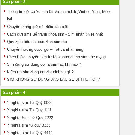
Sản phẩm 3
Thông tin gói cước sim 0đ Vietnamobile,Viettel, Vina, Mobi,
itel
Chuyển mạng giữ số, điều cần biết
Cách gửi sms để tránh khóa sim - Sim nhắn tin rẻ nhất
Quy định tiêu chí xác định sim rác
Chuyển hướng cuộc gọi – Tất cả nhà mạng
Cách thức chuyển tiền từ tài khoản chính sim các mạng
Sim đang sử dụng coi là sim rác khi nào ?
Kiểm tra sim đang cài đặt dịch vụ gì ?
SIM KHÔNG SỬ DỤNG BAO LÂU SẼ BỊ THU HỒI ?
Sản phẩm 4
Ý nghĩa sim Tứ Quý 0000
Ý nghĩa sim Tứ Quý 1111
Ý nghĩa Sim Tứ Quý 2222
Ý nghĩa sim tứ quý 3333
Ý nghĩa sim Tứ Quý 4444