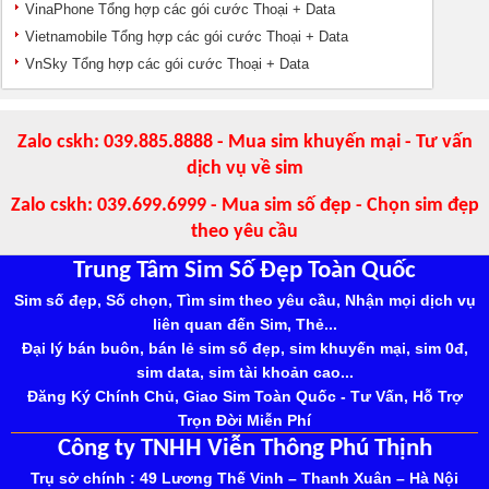
VinaPhone Tổng hợp các gói cước Thoại + Data
Vietnamobile Tổng hợp các gói cước Thoại + Data
VnSky Tổng hợp các gói cước Thoại + Data
Zalo cskh: 039.885.8888 - Mua sim khuyến mại - Tư vấn
dịch vụ về sim
Zalo cskh: 039.699.6999 - Mua sim số đẹp - Chọn sim đẹp
theo yêu cầu
Trung Tâm Sim Số Đẹp Toàn Quốc
Sim số đẹp, Số chọn, Tìm sim theo yêu cầu, Nhận mọi dịch vụ
liên quan đến Sim, Thẻ...
Đại lý bán buôn, bán lẻ sim số đẹp, sim khuyến mại, sim 0đ,
sim data, sim tài khoản cao...
Đăng Ký Chính Chủ, Giao Sim Toàn Quốc - Tư Vấn, Hỗ Trợ
Trọn Đời Miễn Phí
Công ty TNHH Viễn Thông Phú Thịnh
Trụ sở chính : 49 Lương Thế Vinh – Thanh Xuân – Hà Nội