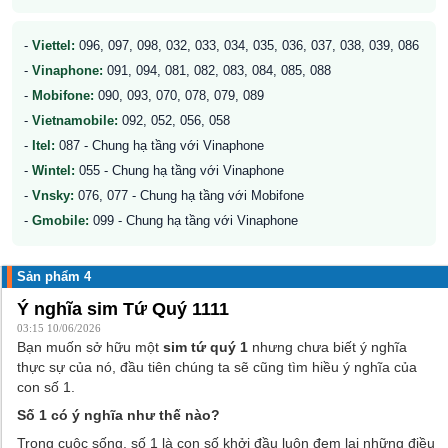
-
Viettel:
096, 097, 098, 032, 033, 034, 035, 036, 037, 038, 039, 086
-
Vinaphone:
091, 094, 081, 082, 083, 084, 085, 088
-
Mobifone:
090, 093, 070, 078, 079, 089
-
Vietnamobile:
092, 052, 056, 058
-
Itel:
087 - Chung hạ tầng với Vinaphone
-
Wintel:
055 - Chung hạ tầng với Vinaphone
-
Vnsky:
076, 077 - Chung hạ tầng với Mobifone
-
Gmobile:
099 - Chung hạ tầng với Vinaphone
Sản phẩm 4
Ý nghĩa sim Tứ Quý 1111
03:15 10/06/2026
Bạn muốn sở hữu một
sim tứ quý 1
nhưng chưa biết ý nghĩa
thực sự của nó, đầu tiên chúng ta sẽ cũng tìm hiều ý nghĩa của
con số 1.
Số 1 có ý nghĩa như thế nào?
Trong cuộc sống, số 1 là con số khởi đầu luôn đem lại những điều