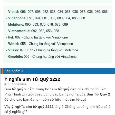
-
Viettel:
096, 097, 098, 032, 033, 034, 035, 036, 037, 038, 039, 086
-
Vinaphone:
091, 094, 081, 082, 083, 084, 085, 088
-
Mobifone:
090, 093, 070, 078, 079, 089
-
Vietnamobile:
092, 052, 056, 058
-
Itel:
087 - Chung hạ tầng với Vinaphone
-
Wintel:
055 - Chung hạ tầng với Vinaphone
-
Vnsky:
076, 077 - Chung hạ tầng với Mobifone
-
Gmobile:
099 - Chung hạ tầng với Vinaphone
Sản phẩm 4
Ý nghĩa Sim Tứ Quý 2222
03:15 10/06/2026
Sim tứ quý 2
nằm trong bộ
Sim tứ quý
đẹp của chúng tôi.Sim
Phú Thịnh xin giới thiệu cùng các bạn ý nghĩa của
Sim Tứ Quý 2
để cho các bạn đang muốn sở hữu một sim tứ quý.
Vậy
ý nghĩa sim tứ quý 2222
là gì? Chúng ta cùng tìm hiểu số 2
có ý nghĩa gì?