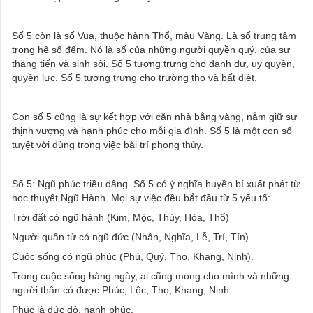
Số 5 còn là số Vua, thuộc hành Thổ, màu Vàng. Là số trung tâm
trong hệ số đếm. Nó là số của những người quyền quý, của sự
thăng tiến và sinh sôi. Số 5 tượng trưng cho danh dự, uy quyền,
quyền lực. Số 5 tượng trưng cho trường thọ và bất diệt.
Con số 5 cũng là sự kết hợp với căn nhà bằng vàng, nắm giữ sự
thịnh vượng và hạnh phúc cho mỗi gia đình. Số 5 là một con số
tuyệt vời dùng trong việc bài trí phong thủy.
Số 5: Ngũ phúc triều dâng. Số 5 có ý nghĩa huyền bí xuất phát từ
học thuyết Ngũ Hành. Mọi sự việc đều bắt đầu từ 5 yếu tố:
Trời đất có ngũ hành (Kim, Mộc, Thủy, Hỏa, Thổ)
Người quân tử có ngũ đức (Nhân, Nghĩa, Lễ, Trí, Tín)
Cuộc sống có ngũ phúc (Phú, Quý, Thọ, Khang, Ninh).
Trong cuộc sống hàng ngày, ai cũng mong cho mình và những
người thân có được Phúc, Lộc, Thọ, Khang, Ninh:
Phúc là đức độ, hạnh phúc.