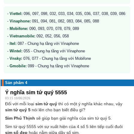
-
Viettel:
096, 097, 098, 032, 033, 034, 035, 036, 037, 038, 039, 086
-
Vinaphone:
091, 094, 081, 082, 083, 084, 085, 088
-
Mobifone:
090, 093, 070, 078, 079, 089
-
Vietnamobile:
092, 052, 056, 058
-
Itel:
087 - Chung hạ tầng với Vinaphone
-
Wintel:
055 - Chung hạ tầng với Vinaphone
-
Vnsky:
076, 077 - Chung hạ tầng với Mobifone
-
Gmobile:
099 - Chung hạ tầng với Vinaphone
Sản phẩm 4
Ý nghĩa sim tứ quý 5555
03:15 10/06/2026
Đối với mỗi loại
sim tứ quý
thì có một ý nghĩa khác nhau, vậy
sim tứ quý 5
nói lên cho bạn biết điều gì?
Sim Phú Thịnh
sẽ giúp bạn giải nghĩa của sim tứ quý 5.
Sim tứ quý 5555 với sự xuất hiện của 4 số 5 liên tiếp cuối đuôi
sim số đẹp
hoặc nằm giữa dãy số sim.