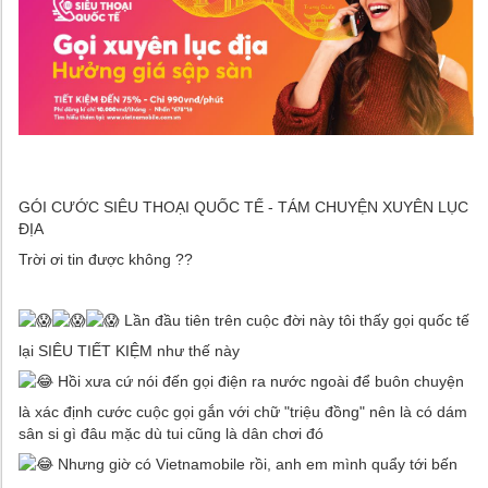
GÓI CƯỚC SIÊU THOẠI QUỐC TẾ - TÁM CHUYỆN XUYÊN LỤC
ĐỊA
Trời ơi tin được không ??
Lần đầu tiên trên cuộc đời này tôi thấy gọi quốc tế
lại SIÊU TIẾT KIỆM như thế này
Hồi xưa cứ nói đến gọi điện ra nước ngoài để buôn chuyện
là xác định cước cuộc gọi gắn với chữ "triệu đồng" nên là có dám
sân si gì đâu mặc dù tui cũng là dân chơi đó
Nhưng giờ có Vietnamobile rồi, anh em mình quẩy tới bến