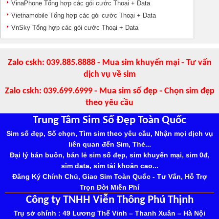
VinaPhone Tổng hợp các gói cước Thoại + Data
Vietnamobile Tổng hợp các gói cước Thoại + Data
VnSky Tổng hợp các gói cước Thoại + Data
Zalo cskh: 039.885.8888 - Mua sim khuyến mại - Tư vấn
dịch vụ về sim
Zalo cskh: 039.699.6999 - Mua sim số đẹp - Chọn sim đẹp
theo yêu cầu
Trung Tâm Sim Số Đẹp Toàn Quốc
Sim số đẹp, Số chọn, Tìm sim theo yêu cầu, Nhận mọi dịch vụ
liên quan đến Sim, Thẻ...
Đại lý bán buôn, bán lẻ sim số đẹp, sim khuyến mại, sim 0đ,
sim data, sim tài khoản cao...
Đăng Ký Chính Chủ, Giao Sim Toàn Quốc - Tư Vấn, Hỗ Trợ
Trọn Đời Miễn Phí
Công ty TNHH Viễn Thông Phú Thịnh
Trụ sở chính : 49 Lương Thế Vinh – Thanh Xuân – Hà Nội