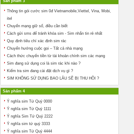
Sản phẩm 3
Thông tin gói cước sim 0đ Vietnamobile,Viettel, Vina, Mobi,
itel
Chuyển mạng giữ số, điều cần biết
Cách gửi sms để tránh khóa sim - Sim nhắn tin rẻ nhất
Quy định tiêu chí xác định sim rác
Chuyển hướng cuộc gọi – Tất cả nhà mạng
Cách thức chuyển tiền từ tài khoản chính sim các mạng
Sim đang sử dụng coi là sim rác khi nào ?
Kiểm tra sim đang cài đặt dịch vụ gì ?
SIM KHÔNG SỬ DỤNG BAO LÂU SẼ BỊ THU HỒI ?
Sản phẩm 4
Ý nghĩa sim Tứ Quý 0000
Ý nghĩa sim Tứ Quý 1111
Ý nghĩa Sim Tứ Quý 2222
Ý nghĩa sim tứ quý 3333
Ý nghĩa sim Tứ Quý 4444