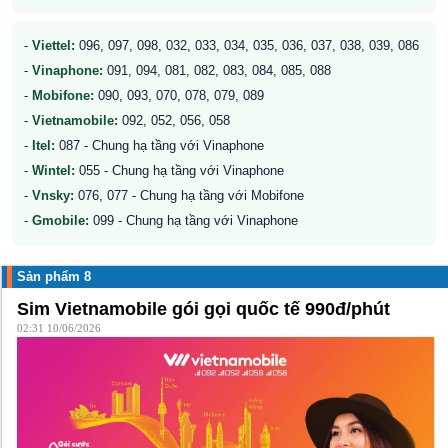
-
Viettel:
096, 097, 098, 032, 033, 034, 035, 036, 037, 038, 039, 086
-
Vinaphone:
091, 094, 081, 082, 083, 084, 085, 088
-
Mobifone:
090, 093, 070, 078, 079, 089
-
Vietnamobile:
092, 052, 056, 058
-
Itel:
087 - Chung hạ tầng với Vinaphone
-
Wintel:
055 - Chung hạ tầng với Vinaphone
-
Vnsky:
076, 077 - Chung hạ tầng với Mobifone
-
Gmobile:
099 - Chung hạ tầng với Vinaphone
Sản phẩm 8
Sim Vietnamobile gói gọi quốc tế 990đ/phút
02:31 10/06/2026