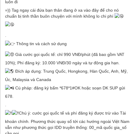
luôn đi
=)) Tag ngay cái đứa bạn thân đang ở xa vào đây để cho nó
chuẩn bị tinh thần buôn chuyện với mình không lo chi phí
.
Thông tin và cách sử dụng
Giá cước gọi quốc tế: chỉ 990 VNĐ/phút (đã bao gồm VAT
10%); Phí đăng ký: 10.000 VNĐ/30 ngày và tự động gia hạn.
Đích áp dụng: Trung Quốc, Hongkong, Hàn Quốc, Anh, Mỹ,
Úc, Malaysia và Canada
Cú pháp: đăng ký bấm *678*1#OK hoặc soạn DK SUP gửi
678.
.
Chú ý: cước gọi quốc tế và phí đăng ký được trừ vào Tài
khoản chính. Phương thức quay số tới các hướng ngoài Việt Nam
vẫn như phương thức gọi IDD truyền thống: 00_mã quốc gia_số
cần gọi.