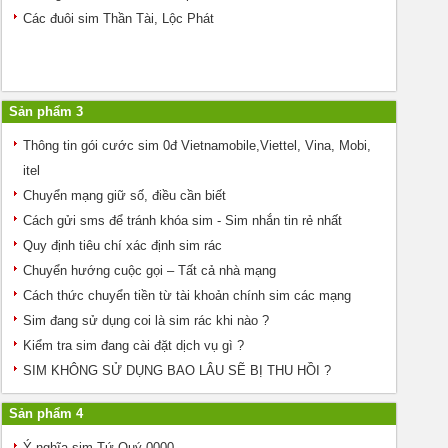
Các đuôi sim Thần Tài, Lộc Phát
Sản phẩm 3
Thông tin gói cước sim 0đ Vietnamobile,Viettel, Vina, Mobi,
itel
Chuyển mạng giữ số, điều cần biết
Cách gửi sms để tránh khóa sim - Sim nhắn tin rẻ nhất
Quy định tiêu chí xác định sim rác
Chuyển hướng cuộc gọi – Tất cả nhà mạng
Cách thức chuyển tiền từ tài khoản chính sim các mạng
Sim đang sử dụng coi là sim rác khi nào ?
Kiểm tra sim đang cài đặt dịch vụ gì ?
SIM KHÔNG SỬ DỤNG BAO LÂU SẼ BỊ THU HỒI ?
Sản phẩm 4
Ý nghĩa sim Tứ Quý 0000