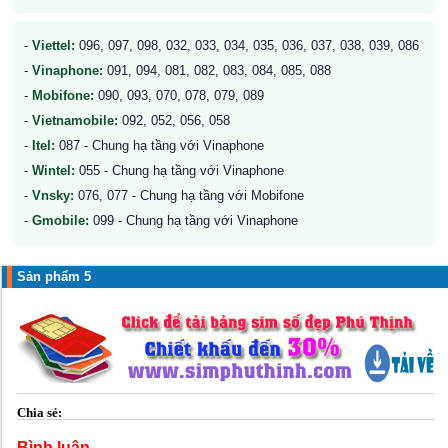
-
Viettel:
096, 097, 098, 032, 033, 034, 035, 036, 037, 038, 039, 086
-
Vinaphone:
091, 094, 081, 082, 083, 084, 085, 088
-
Mobifone:
090, 093, 070, 078, 079, 089
-
Vietnamobile:
092, 052, 056, 058
-
Itel:
087 - Chung hạ tầng với Vinaphone
-
Wintel:
055 - Chung hạ tầng với Vinaphone
-
Vnsky:
076, 077 - Chung hạ tầng với Mobifone
-
Gmobile:
099 - Chung hạ tầng với Vinaphone
Sản phẩm 5
Chia sẻ:
Bình luận