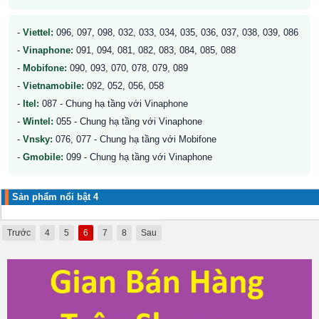
-
Viettel:
096, 097, 098, 032, 033, 034, 035, 036, 037, 038, 039, 086
-
Vinaphone:
091, 094, 081, 082, 083, 084, 085, 088
-
Mobifone:
090, 093, 070, 078, 079, 089
-
Vietnamobile:
092, 052, 056, 058
-
Itel:
087 - Chung hạ tầng với Vinaphone
-
Wintel:
055 - Chung hạ tầng với Vinaphone
-
Vnsky:
076, 077 - Chung hạ tầng với Mobifone
-
Gmobile:
099 - Chung hạ tầng với Vinaphone
Sản phẩm nổi bật 4
Trước
4
5
6
7
8
Sau