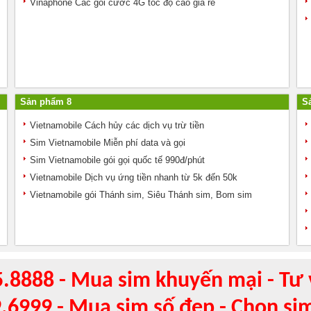
Vinaphone Các gói cước 4G tốc độ cao giá rẻ
Sản phẩm 8
S
Vietnamobile Cách hủy các dịch vụ trừ tiền
Sim Vietnamobile Miễn phí data và gọi
Sim Vietnamobile gói gọi quốc tế 990đ/phút
Vietnamobile Dịch vụ ứng tiền nhanh từ 5k đến 50k
Vietnamobile gói Thánh sim, Siêu Thánh sim, Bom sim
5.8888 - Mua sim khuyến mại - Tư 
9.6999 - Mua sim số đẹp - Chọn si