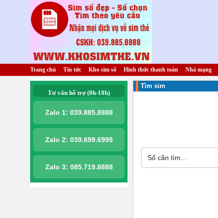
Trang chủ
Tin tức
Kho sim số
Hình thức thanh toán
Nhà mạng
Tìm sim
Tư vấn hỗ trợ (8h-18h)
Zalo 1:
039.885.8888
Zalo 2:
039.699.6999
Zalo 3:
085.719.8888