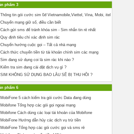
ản phẩm 3
Thông tin gói cước sim 0đ Vietnamobile,Viettel, Vina, Mobi, itel
Chuyển mạng giữ số, điều cần biết
Cách gửi sms để tránh khóa sim - Sim nhắn tin rẻ nhất
Quy định tiêu chí xác định sim rác
Chuyển hướng cuộc gọi – Tất cả nhà mạng
Cách thức chuyển tiền từ tài khoản chính sim các mạng
Sim đang sử dụng coi là sim rác khi nào ?
Kiểm tra sim đang cài đặt dịch vụ gì ?
SIM KHÔNG SỬ DỤNG BAO LÂU SẼ BỊ THU HỒI ?
ản phẩm 6
MobiFone 5 cách kiểm tra gói cước Data đang dùng
Mobifone Tổng hợp các gói gọi ngoại mạng
Mobifone Cách dùng các loại tài khoản của Mobifone
MobiFone Hướng dẫn hủy các dịch vụ trừ tiền
MobiFone Tổng hợp các gói cước gọi và sms rẻ