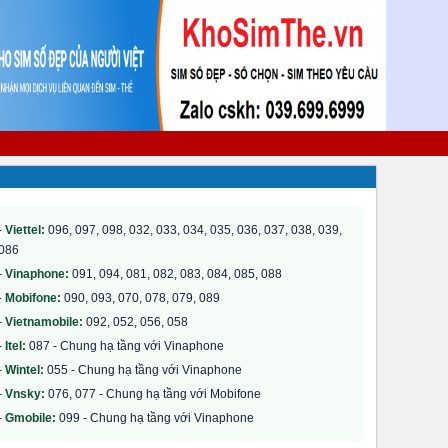
-
Viettel:
096, 097, 098, 032, 033, 034, 035, 036, 037, 038, 039,
086
-
Vinaphone:
091, 094, 081, 082, 083, 084, 085, 088
-
Mobifone:
090, 093, 070, 078, 079, 089
-
Vietnamobile:
092, 052, 056, 058
-
Itel:
087 - Chung hạ tầng với Vinaphone
-
Wintel:
055 - Chung hạ tầng với Vinaphone
-
Vnsky:
076, 077 - Chung hạ tầng với Mobifone
-
Gmobile:
099 - Chung hạ tầng với Vinaphone