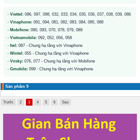
-
Viettel:
096, 097, 098, 032, 033, 034, 035, 036, 037, 038, 039, 086
-
Vinaphone:
091, 094, 081, 082, 083, 084, 085, 088
-
Mobifone:
090, 093, 070, 078, 079, 089
-
Vietnamobile:
092, 052, 056, 058
-
Itel:
087 - Chung hạ tầng với Vinaphone
-
Wintel:
055 - Chung hạ tầng với Vinaphone
-
Vnsky:
076, 077 - Chung hạ tầng với Mobifone
-
Gmobile:
099 - Chung hạ tầng với Vinaphone
Sản phẩm 9
Trước
2
3
4
5
6
Sau