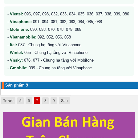
-
Viettel:
096, 097, 098, 032, 033, 034, 035, 036, 037, 038, 039, 086
-
Vinaphone:
091, 094, 081, 082, 083, 084, 085, 088
-
Mobifone:
090, 093, 070, 078, 079, 089
-
Vietnamobile:
092, 052, 056, 058
-
Itel:
087 - Chung hạ tầng với Vinaphone
-
Wintel:
055 - Chung hạ tầng với Vinaphone
-
Vnsky:
076, 077 - Chung hạ tầng với Mobifone
-
Gmobile:
099 - Chung hạ tầng với Vinaphone
Sản phẩm 9
Trước
5
6
7
8
9
Sau